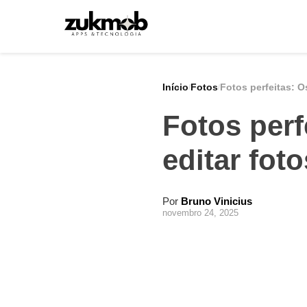
Pular
para
o
conteúdo
Início
Fotos
Fotos perfeitas: O
/
/
Fotos perf
editar foto
Por
Bruno Vinicius
novembro 24, 2025