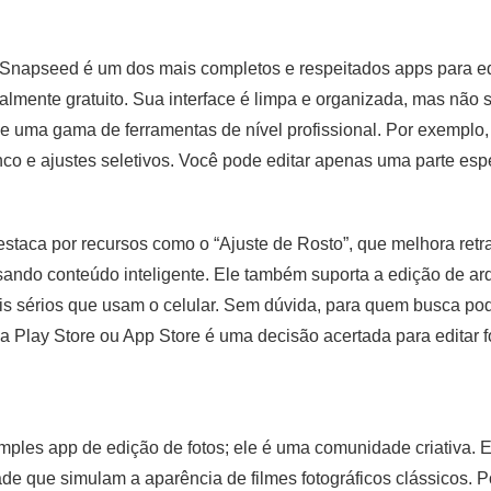
Snapseed é um dos mais completos e respeitados apps para edit
talmente gratuito. Sua interface é limpa e organizada, mas não
e uma gama de ferramentas de nível profissional. Por exemplo, e
nco e ajustes seletivos. Você pode editar apenas uma parte es
taca por recursos como o “Ajuste de Rosto”, que melhora retra
sando conteúdo inteligente. Ele também suporta a edição de a
ais sérios que usam o celular. Sem dúvida, para quem busca pod
a Play Store ou App Store é uma decisão acertada para editar f
les app de edição de fotos; ele é uma comunidade criativa. E
idade que simulam a aparência de filmes fotográficos clássicos.