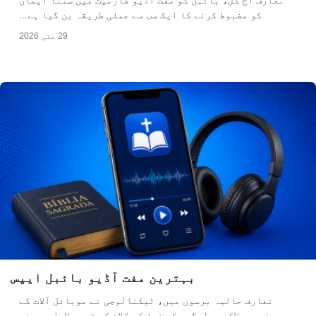
تعارف آج کل، بائبل کو مفت آڈیو فارمیٹ میں سننا ایمان
کو مضبوط کرنے کا ایک سب سے عملی طریقہ بن گیا ہے...
29 مئی 2026
بہترین مفت آڈیو بائبل ایپس
تعارف حالیہ برسوں میں، ٹیکنالوجی نے موبائل آلات کے
ذریعے لاکھوں لوگوں کو خدا کے کلام کے قریب لایا ہے۔ فی