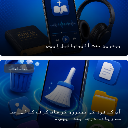
بہترین مفت آڈیو بائبل ایپس
ایپلی کیشنز
آپ کے فون کی میموری کو صاف کرنے کے لیے سب
سے زیادہ درجہ بند ایپس...