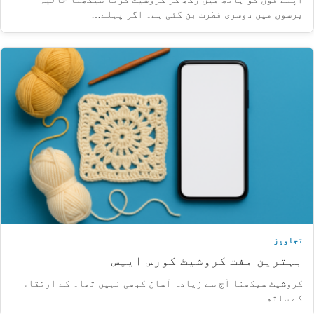
برسوں میں دوسری فطرت بن گئی ہے۔ اگر پہلے…
تجاویز
بہترین مفت کروشیٹ کورس ایپس
کروشیٹ سیکھنا آج سے زیادہ آسان کبھی نہیں تھا۔ کے ارتقاء
کے ساتھ…