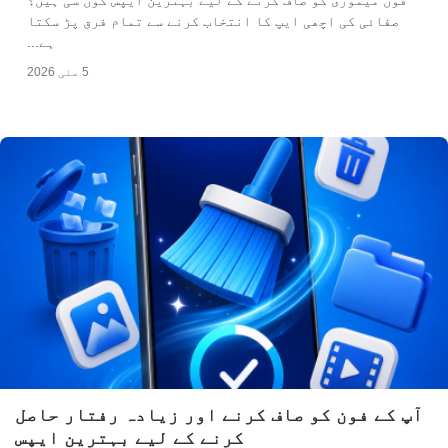
فون میموری کو صاف کرنے کے لیے بہترین ایپس کون سی ہیں؟
صفائی کی اچھی ایپ کا انتخاب کرنے سے تمام فرق پڑ سکتا
ہے...
5 مئی 2026
آپ کے فون کو صاف کرنے اور زیادہ رفتار حاصل
کرنے کے لیے بہترین ایپس