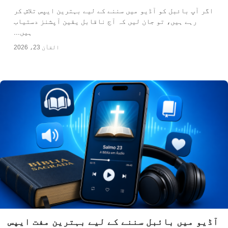
اگر آپ بائبل کو آڈیو میں سننے کے لیے بہترین ایپس تلاش کر
رہے ہیں، تو جان لیں کہ آج ناقابل یقین آپشنز دستیاب
ہیں...
القآن 23، 2026
آڈیو میں بائبل سننے کے لیے بہترین مفت ایپس