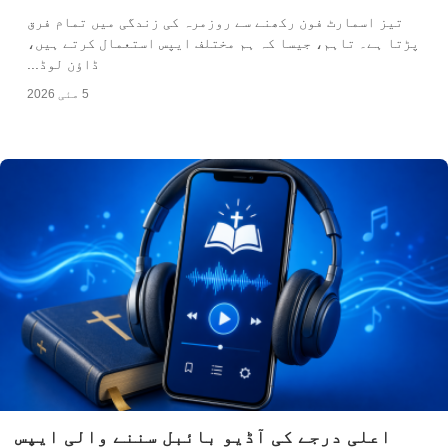
تیز اسمارٹ فون رکھنے سے روزمرہ کی زندگی میں تمام فرق
پڑتا ہے۔ تاہم، جیسا کہ ہم مختلف ایپس استعمال کرتے ہیں،
ڈاؤن لوڈ...
5 مئی 2026
اعلی درجے کی آڈیو بائبل سننے والی ایپس