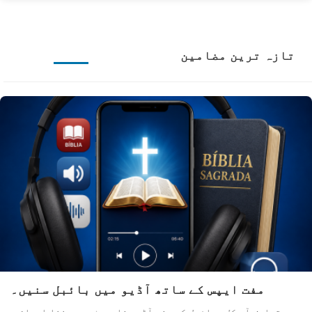
تازہ ترین مضامین
مفت ایپس کے ساتھ آڈیو میں بائبل سنیں۔