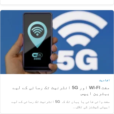
افادیت
مفت WI-FI اور 5G انٹرنیٹ تک رسائی کے لیے
بہترین ایپس
مفت وائی فائی یا یہاں تک کہ 5G انٹرنیٹ تک رسائی کے لیے
ایپلی کیشنز کی تلاش…