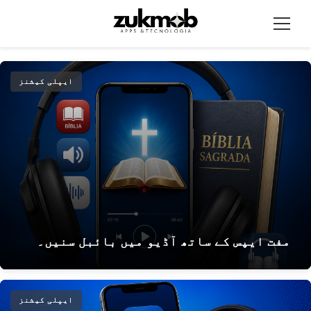
Pula
par
مینو
conteúd
ایپلی کیشنز
مفت ایپس کے ساتھ آڈیو میں بائبل سنیں۔
ایپلی کیشنز