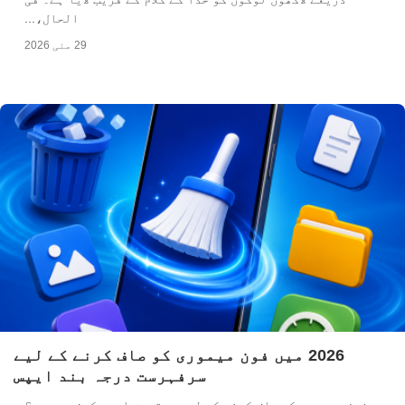
الحال،...
29 مئی 2026
2026 میں فون میموری کو صاف کرنے کے لیے
سرفہرست درجہ بند ایپس