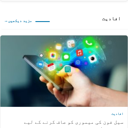
افادیت
مزید دیکھیں
افادیت
سیل فون کی میموری کو صاف کرنے کے لیے