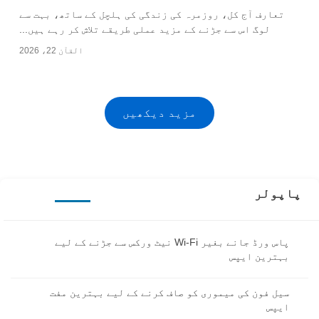
تعارف آج کل، روزمرہ کی زندگی کی ہلچل کے ساتھ، بہت سے
لوگ اس سے جڑنے کے مزید عملی طریقے تلاش کر رہے ہیں...
القآن 22، 2026
مزید دیکھیں
پاپولر
پاس ورڈ جانے بغیر Wi-Fi نیٹ ورکس سے جڑنے کے لیے
بہترین ایپس
سیل فون کی میموری کو صاف کرنے کے لیے بہترین مفت
ایپس