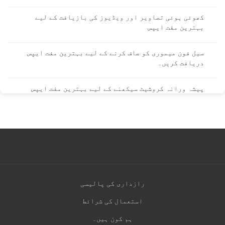
کھوئی ہوئی تصاویر اور ویڈیوز کی بازیافت کے لیے
بہترین مفت ایپس
سیل فون میموری کو صاف کرنے کے لیے بہترین مفت ایپس
دریافت کریں۔
پیشہ ورانہ کروشیٹ سیکھنے کے لیے بہترین مفت ایپس
رازداری کی پالیسی
استعمال کی شرائط
ہم کون ہیں۔