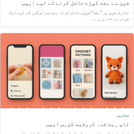
شین سے مفت کپڑے حاصل کرنے کے لیے ایپس
تعارف شین پر "مفت" کپڑے حاصل کرنا بہت سے لوگوں کے لیے ایک
خواب ہے — اور، …
تجاویز
ٹاپ ریٹ شدہ کروشیٹ کورس ایپس
اپنے فون کو ہاتھ میں رکھ کر کروشیٹ کرنا سیکھنا حالیہ