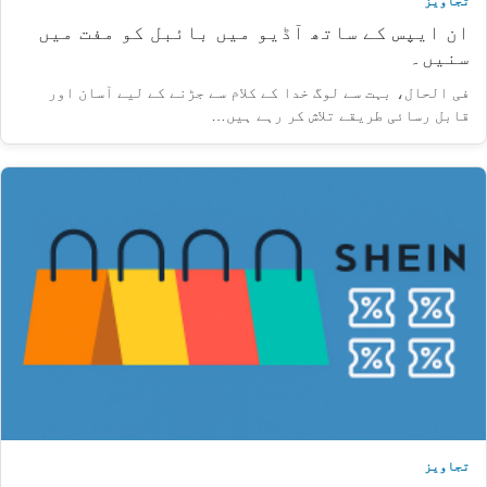
تجاویز
ان ایپس کے ساتھ آڈیو میں بائبل کو مفت میں
سنیں۔
فی الحال، بہت سے لوگ خدا کے کلام سے جڑنے کے لیے آسان اور
قابل رسائی طریقے تلاش کر رہے ہیں…
تجاویز