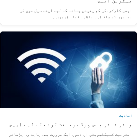
بہترین ایپس
اچھی کارکردگی کو یقینی بنانے کے لیے اپنے سیل فون کی
میموری کو صاف اور منظم رکھنا ضروری ہے…
افادیت
وائی فائی پاس ورڈ دریافت کرنے کے لیے ایپس
انٹرنیٹ کنیکٹیویٹی ان دنوں ایک ضرورت ہے۔ چاہے وہ پڑھائی