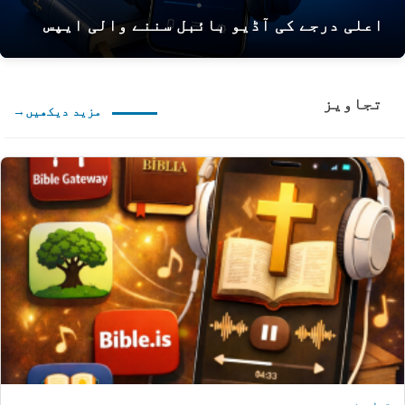
اعلی درجے کی آڈیو بائبل سننے والی ایپس
تجاویز
مزید دیکھیں