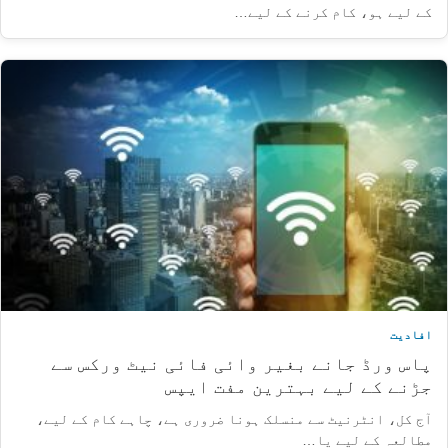
کے لیے ہو، کام کرنے کے لیے…
افادیت
پاس ورڈ جانے بغیر وائی فائی نیٹ ورکس سے
جڑنے کے لیے بہترین مفت ایپس
آج کل، انٹرنیٹ سے منسلک ہونا ضروری ہے، چاہے کام کے لیے،
مطالعہ کے لیے یا…